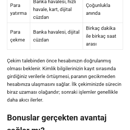
Banka havalesi, hızlı
Para
Çoğunlukla
havale, kart, dijital
yatırma
anında
cüzdan
Birkaç dakika
Para
Banka havalesi, dijital
ile birkaç saat
çekme
cüzdan
arası
Çekim talebinden önce hesabınızın doğrulanmış
olması beklenir. Kimlik bilgilerinizin kayıt sırasında
girdiğiniz verilerle örtüşmesi, paranın gecikmeden
hesabınıza ulaşmasını sağlar. İlk çekiminizde sürecin
biraz uzaması olağandır; sonraki işlemler genellikle
daha akıcı ilerler.
Bonuslar gerçekten avantaj