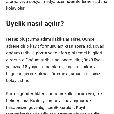
arama veya sosyal medya üzerinden ilerlemeniz daha
kolay olur.
Üyelik nasıl açılır?
Hesap oluşturma adımı dakikalar sürer. Güncel
adrese girip kayıt formunu açtıktan sonra ad, soyad,
doğum tarihi, e-posta ve telefon gibi temel bilgileri
girersiniz. Doğum tarihi alanı önemlidir; çünkü üyelik
yalnızca 18 yaşını tamamlamış kişilere açıktır ve
bilgilerin gerçek olması ödeme aşamasında işinizi
kolaylaştırır.
Formu gönderdikten sonra bir kullanıcı adı ve şifre
belirlersiniz. Bu ikiliyi kimseyle paylaşmamak,
hesabınızın güvenliği için ilk kuraldır. Kayıt