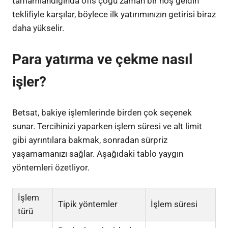
tamamlandığında ofis çoğu zaman bir hoş geldin
teklifiyle karşılar, böylece ilk yatırımınızın getirisi biraz
daha yükselir.
Para yatırma ve çekme nasıl
işler?
Betsat, bakiye işlemlerinde birden çok seçenek
sunar. Tercihinizi yaparken işlem süresi ve alt limit
gibi ayrıntılara bakmak, sonradan sürpriz
yaşamamanızı sağlar. Aşağıdaki tablo yaygın
yöntemleri özetliyor.
İşlem
Tipik yöntemler
İşlem süresi
türü