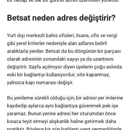
bir hesap ve tek bir güncel adres üzerinden yönetilir.
Betsat neden adres değiştirir?
Yurt dışı merkezli bahis ofisleri, lisans, ofis ve vergi
gibi yerel kriterler nedeniyle alan adlarını belirli
aralıklarla yeniler. Betsat da bu döngünün bir parçası
olarak adresinin sonundaki sayıyı ya da uzantısını
değiştirir. Sayfa açılmıyor diyen üyelerin çoğu aslında
eski bir bağlantıyı kullanıyordur; site kapanmaz,
yalnızca kapı numarası değişir.
Bu yenileme sürekli olduğu için, bir adresi yer imlerine
kaydedip aylarca aynı bağlantıya güvenmek pek işe
yaramaz. Bunun yerine adresi her oturumdan önce
kısaca teyit etmeyi alışkanlık haline getirmek daha
pratiktir. Böylece bir gün bağlantı yanıt vermediğinde