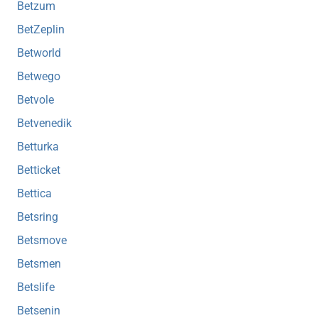
Betzum
BetZeplin
Betworld
Betwego
Betvole
Betvenedik
Betturka
Betticket
Bettica
Betsring
Betsmove
Betsmen
Betslife
Betsenin