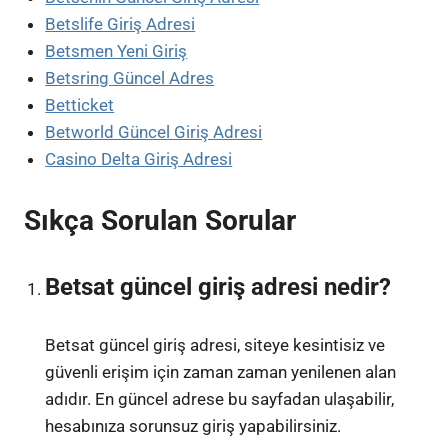
Betslife Giriş Adresi
Betsmen Yeni Giriş
Betsring Güncel Adres
Betticket
Betworld Güncel Giriş Adresi
Casino Delta Giriş Adresi
Sıkça Sorulan Sorular
Betsat güncel giriş adresi nedir?
Betsat güncel giriş adresi, siteye kesintisiz ve
güvenli erişim için zaman zaman yenilenen alan
adıdır. En güncel adrese bu sayfadan ulaşabilir,
hesabınıza sorunsuz giriş yapabilirsiniz.