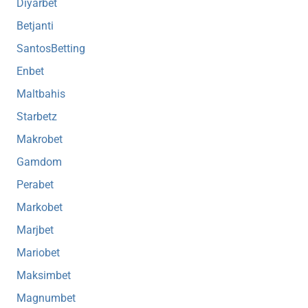
Diyarbet
Betjanti
SantosBetting
Enbet
Maltbahis
Starbetz
Makrobet
Gamdom
Perabet
Markobet
Marjbet
Mariobet
Maksimbet
Magnumbet