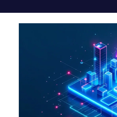
Skip
Canlı
to
Bahis
Bahis
content
Sitelerinin
Siteleri,
Güncellenen
Giriş
Canlı
Adreslerine
Sitemizden
Bahis
Kolayca
Ulaşabilirsiniz.
Siteleri,
Bahis
Siteleri
Güncel
Giriş
Adresleri