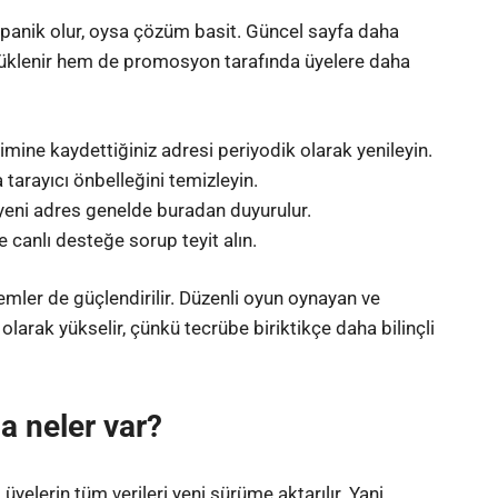
e panik olur, oysa çözüm basit. Güncel sayfa daha
ı yüklenir hem de promosyon tarafında üyelere daha
 imine kaydettiğiniz adresi periyodik olarak yenileyin.
 tarayıcı önbelleğini temizleyin.
 yeni adres genelde buradan duyurulur.
 canlı desteğe sorup teyit alın.
emler de güçlendirilir. Düzenli oyun oynayan ve
olarak yükselir, çünkü tecrübe biriktikçe daha bilinçli
da neler var?
yelerin tüm verileri yeni sürüme aktarılır. Yani