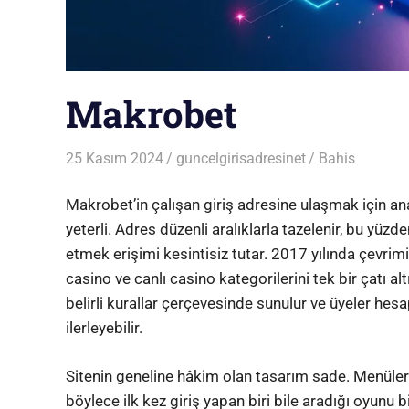
Makrobet
25 Kasım 2024
guncelgirisadresinet
Bahis
Makrobet’in çalışan giriş adresine ulaşmak için an
yeterli. Adres düzenli aralıklarla tazelenir, bu yüz
etmek erişimi kesintisiz tutar. 2017 yılında çevrim
casino ve canlı casino kategorilerini tek bir çatı alt
belirli kurallar çerçevesinde sunulur ve üyeler hes
ilerleyebilir.
Sitenin geneline hâkim olan tasarım sade. Menüler d
böylece ilk kez giriş yapan biri bile aradığı oyunu 