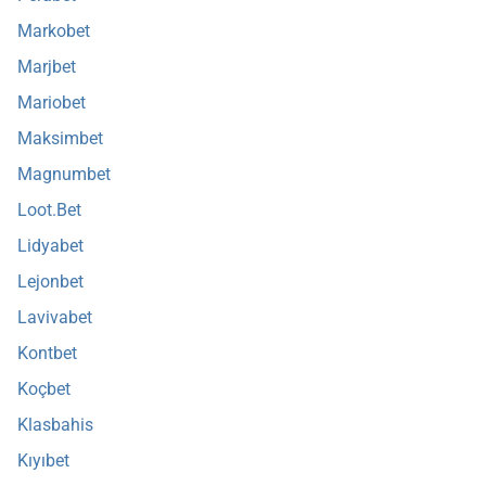
Markobet
Marjbet
Mariobet
Maksimbet
Magnumbet
Loot.Bet
Lidyabet
Lejonbet
Lavivabet
Kontbet
Koçbet
Klasbahis
Kıyıbet