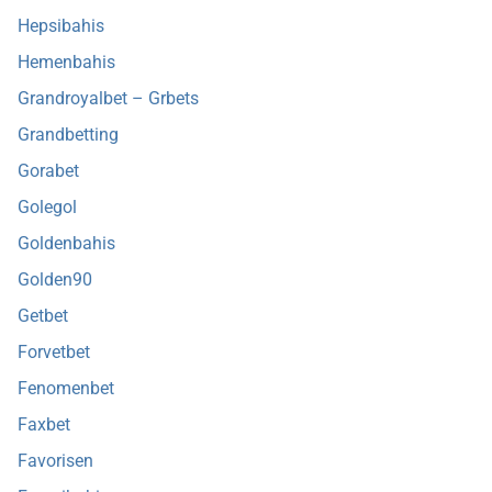
Hepsibahis
Hemenbahis
Grandroyalbet – Grbets
Grandbetting
Gorabet
Golegol
Goldenbahis
Golden90
Getbet
Forvetbet
Fenomenbet
Faxbet
Favorisen