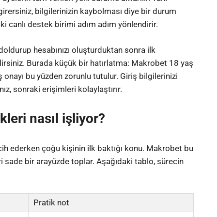
girersiniz, bilgilerinizin kaybolması diye bir durum
ki canlı destek birimi adım adım yönlendirir.
oldurup hesabınızı oluşturduktan sonra ilk
gelirsiniz. Burada küçük bir hatırlatma: Makrobet 18 yaş
ş onayı bu yüzden zorunlu tutulur. Giriş bilgilerinizi
z, sonraki erişimleri kolaylaştırır.
ri nasıl işliyor?
rcih ederken çoğu kişinin ilk baktığı konu. Makrobet bu
ri sade bir arayüzde toplar. Aşağıdaki tablo, sürecin
Pratik not