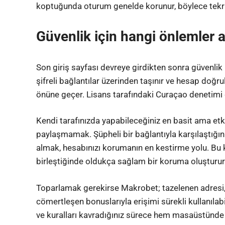
koptuğunda oturum genelde korunur, böylece tekrar
Güvenlik için hangi önlemler a
Son giriş sayfası devreye girdikten sonra güvenlik ka
şifreli bağlantılar üzerinden taşınır ve hesap doğr
önüne geçer. Lisans tarafındaki Curaçao denetimi d
Kendi tarafınızda yapabileceğiniz en basit ama etk
paylaşmamak. Şüpheli bir bağlantıyla karşılaştığın
almak, hesabınızı korumanın en kestirme yolu. Bu 
birleştiğinde oldukça sağlam bir koruma oluşturur
Toparlamak gerekirse Makrobet; tazelenen adresi, ak
cömertleşen bonuslarıyla erişimi sürekli kullanılabi
ve kuralları kavradığınız sürece hem masaüstünde 