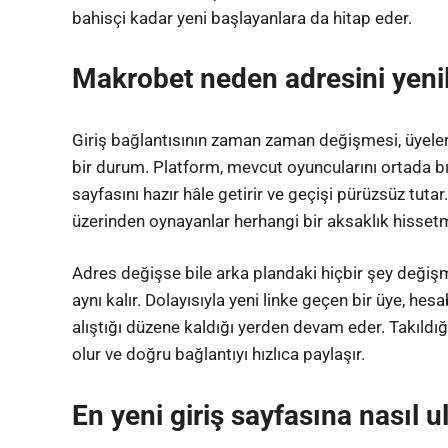
bahisçi kadar yeni başlayanlara da hitap eder.
Makrobet neden adresini yenil
Giriş bağlantısının zaman zaman değişmesi, üyeler
bir durum. Platform, mevcut oyuncularını ortada
sayfasını hazır hâle getirir ve geçişi pürüzsüz tuta
üzerinden oynayanlar herhangi bir aksaklık hisset
Adres değişse bile arka plandaki hiçbir şey değişme
aynı kalır. Dolayısıyla yeni linke geçen bir üye, h
alıştığı düzene kaldığı yerden devam eder. Takıldığ
olur ve doğru bağlantıyı hızlıca paylaşır.
En yeni giriş sayfasına nasıl ul