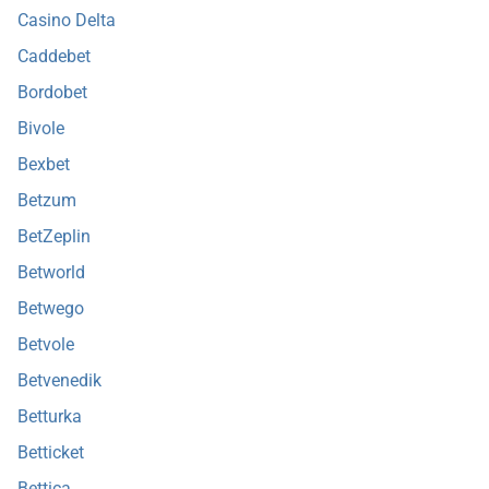
Casino Delta
Caddebet
Bordobet
Bivole
Bexbet
Betzum
BetZeplin
Betworld
Betwego
Betvole
Betvenedik
Betturka
Betticket
Bettica