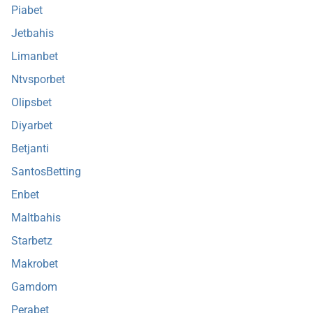
Piabet
Jetbahis
Limanbet
Ntvsporbet
Olipsbet
Diyarbet
Betjanti
SantosBetting
Enbet
Maltbahis
Starbetz
Makrobet
Gamdom
Perabet