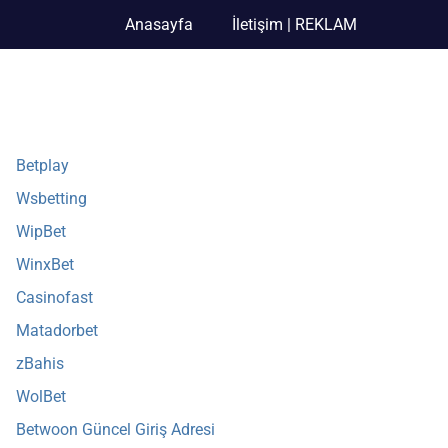
Anasayfa
İletişim | REKLAM
Betplay
Wsbetting
WipBet
WinxBet
Casinofast
Matadorbet
zBahis
WolBet
Betwoon Güncel Giriş Adresi