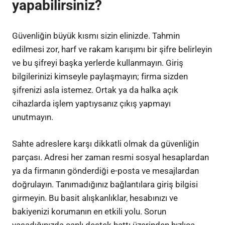
yapabilirsiniz?
Güvenliğin büyük kısmı sizin elinizde. Tahmin
edilmesi zor, harf ve rakam karışımı bir şifre belirleyin
ve bu şifreyi başka yerlerde kullanmayın. Giriş
bilgilerinizi kimseyle paylaşmayın; firma sizden
şifrenizi asla istemez. Ortak ya da halka açık
cihazlarda işlem yaptıysanız çıkış yapmayı
unutmayın.
Sahte adreslere karşı dikkatli olmak da güvenliğin
parçası. Adresi her zaman resmi sosyal hesaplardan
ya da firmanın gönderdiği e-posta ve mesajlardan
doğrulayın. Tanımadığınız bağlantılara giriş bilgisi
girmeyin. Bu basit alışkanlıklar, hesabınızı ve
bakiyenizi korumanın en etkili yolu. Sorun
yaşadığınızda canlı destek hattı üzerinden hızlıca