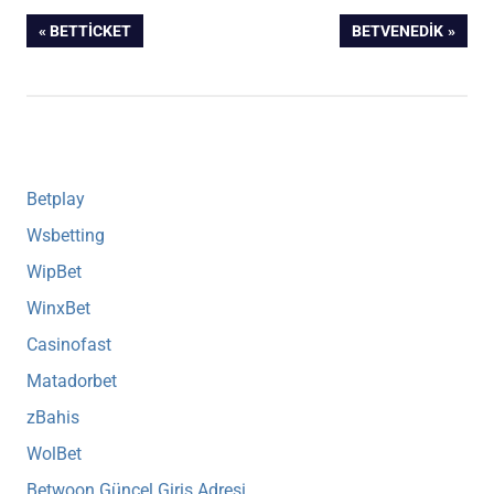
Yazı
PREVIOUS
NEXT
BETTICKET
BETVENEDIK
POST:
POST:
gezinmesi
Betplay
Wsbetting
WipBet
WinxBet
Casinofast
Matadorbet
zBahis
WolBet
Betwoon Güncel Giriş Adresi