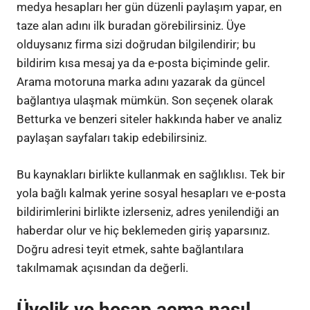
medya hesapları her gün düzenli paylaşım yapar, en
taze alan adını ilk buradan görebilirsiniz. Üye
olduysanız firma sizi doğrudan bilgilendirir; bu
bildirim kısa mesaj ya da e-posta biçiminde gelir.
Arama motoruna marka adını yazarak da güncel
bağlantıya ulaşmak mümkün. Son seçenek olarak
Betturka ve benzeri siteler hakkında haber ve analiz
paylaşan sayfaları takip edebilirsiniz.
Bu kaynakları birlikte kullanmak en sağlıklısı. Tek bir
yola bağlı kalmak yerine sosyal hesapları ve e-posta
bildirimlerini birlikte izlerseniz, adres yenilendiği an
haberdar olur ve hiç beklemeden giriş yaparsınız.
Doğru adresi teyit etmek, sahte bağlantılara
takılmamak açısından da değerli.
Üyelik ve hesap açma nasıl