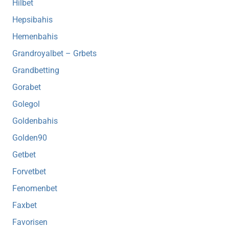
Hilbet
Hepsibahis
Hemenbahis
Grandroyalbet – Grbets
Grandbetting
Gorabet
Golegol
Goldenbahis
Golden90
Getbet
Forvetbet
Fenomenbet
Faxbet
Favorisen