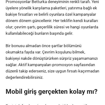
Promosyonlar Betturka deneyiminin renkli tarafı. Yeni
üyelere yönelik karşılama paketleri, yatırıma bağlı ek
bakiye fırsatları ve belirli oyunlara özel kampanyalar
dönem dönem güncellenir. Her teklifin kendi kuralları
olur; çevrim şartı, geçerlilik süresi ve hangi oyunlarda
kullanılabileceği bunların başında gelir.
Bir bonusu almadan önce şartlar bölümünü
okumakta fayda var. Çevrim koşulunu bilmek,
bakiyeyi nakde dönüştürürken sürpriz yaşamamanızı
sağlar. Aktif kampanyaları promosyon sayfasından
düzenli takip ederseniz, size uygun fırsatı kaçırmadan
değerlendirebilirsiniz.
Mobil giriş gerçekten kolay mı?