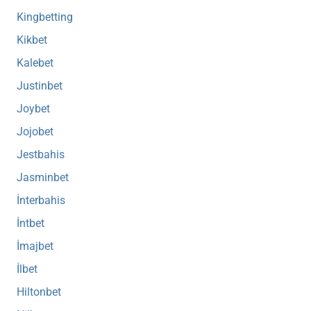
Kingbetting
Kikbet
Kalebet
Justinbet
Joybet
Jojobet
Jestbahis
Jasminbet
İnterbahis
İntbet
İmajbet
İlbet
Hiltonbet