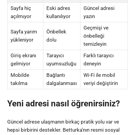
Sayfa hiç
Eski adres
Güncel adresi
açılmıyor
kullanılıyor
yazın
Geçmişi ve
Sayfa yarım
Önbellek
önbelleği
yükleniyor
dolu
temizleyin
Giriş ekranı
Tarayıcı
Farklı tarayıcı
gelmiyor
uyumsuzluğu
deneyin
Mobilde
Bağlantı
Wi-Fi ile mobil
takılma
dalgalanması
veriyi değiştirin
Yeni adresi nasıl öğrenirsiniz?
Güncel adrese ulaşmanın birkaç pratik yolu var ve
hepsi birbirini destekler. Betturka’nın resmi sosyal