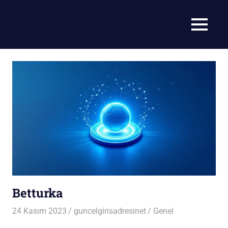
Skip
to
Canlı
MENU
content
Bahis
Bahis
Sitelerinin
Siteleri,
Güncellenen
Giriş
Canlı
Adreslerine
Sitemizden
Bahis
Kolayca
Ulaşabilirsiniz.
Siteleri,
Bahis
Siteleri
Güncel
Betturka
24 Kasım 2023
guncelgirisadresinet
Genel
Giriş