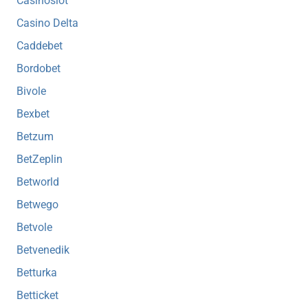
Casinoslot
Casino Delta
Caddebet
Bordobet
Bivole
Bexbet
Betzum
BetZeplin
Betworld
Betwego
Betvole
Betvenedik
Betturka
Betticket