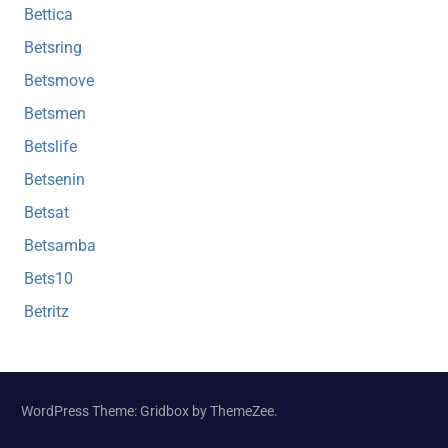
Bettica
Betsring
Betsmove
Betsmen
Betslife
Betsenin
Betsat
Betsamba
Bets10
Betritz
WordPress Theme: Gridbox by ThemeZee.