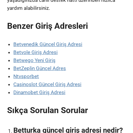
yardım alabilirsiniz.
Benzer Giriş Adresleri
Betvenedik Güncel Giriş Adresi
Betvole Giriş Adresi
Betwego Yeni Giriş
BetZeplin Güncel Adres
Ntvsporbet
Casinoslot Güncel Giriş Adresi
Dinamobet Giriş Adresi
Sıkça Sorulan Sorular
Betturka güncel giriş adresi nedir?