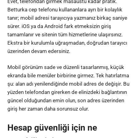
Evet, telefondan girmek masaüstü kadar pratik.
Betturka cep telefonu kullananlara ayrı bir kolaylık
tanır; mobil adresi tarayıcıya yazmanız birkaç saniye
sürer. iOS ya da Android fark etmeksizin giriş
tamamlanır ve sitenin tüm hizmetlerine ulaşırsınız.
Ekstra bir kurulumla uğraşmadan, doğrudan tarayıcı
üzerinden devam edersiniz.
Mobil görünüm sade ve düzenli tasarlanmış, küçük
ekranda bile menüler birbirine girmez. Tek hatırlatma
şu: alan adı yenilendiğinde mobil adres de değişir. Bu
yüzden telefondan girerken de elinizdeki bağlantının
güncel olduğundan emin olun, son adres üzerinden
giriş her zaman daha sorunsuz olur.
Hesap güvenliği için ne