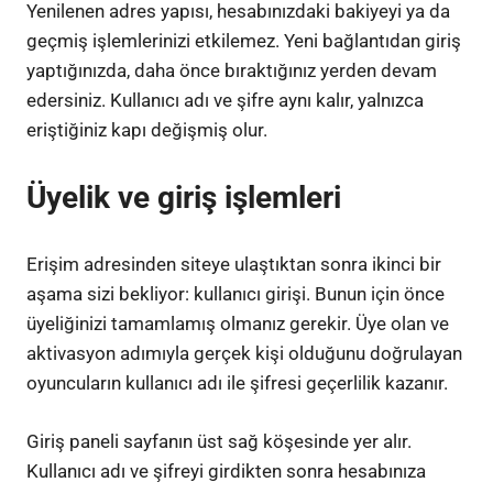
Yenilenen adres yapısı, hesabınızdaki bakiyeyi ya da
geçmiş işlemlerinizi etkilemez. Yeni bağlantıdan giriş
yaptığınızda, daha önce bıraktığınız yerden devam
edersiniz. Kullanıcı adı ve şifre aynı kalır, yalnızca
eriştiğiniz kapı değişmiş olur.
Üyelik ve giriş işlemleri
Erişim adresinden siteye ulaştıktan sonra ikinci bir
aşama sizi bekliyor: kullanıcı girişi. Bunun için önce
üyeliğinizi tamamlamış olmanız gerekir. Üye olan ve
aktivasyon adımıyla gerçek kişi olduğunu doğrulayan
oyuncuların kullanıcı adı ile şifresi geçerlilik kazanır.
Giriş paneli sayfanın üst sağ köşesinde yer alır.
Kullanıcı adı ve şifreyi girdikten sonra hesabınıza