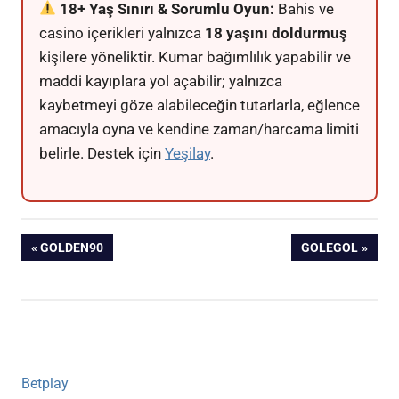
18+ Yaş Sınırı & Sorumlu Oyun:
Bahis ve
casino içerikleri yalnızca
18 yaşını doldurmuş
kişilere yöneliktir. Kumar bağımlılık yapabilir ve
maddi kayıplara yol açabilir; yalnızca
kaybetmeyi göze alabileceğin tutarlarla, eğlence
amacıyla oyna ve kendine zaman/harcama limiti
belirle. Destek için
Yeşilay
.
Yazı
PREVIOUS
NEXT
GOLDEN90
GOLEGOL
POST:
POST:
gezinmesi
Betplay