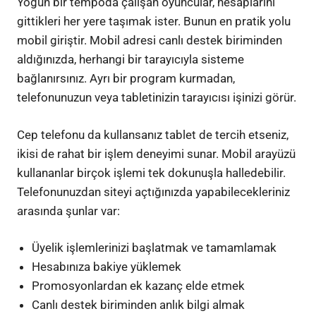
Yoğun bir tempoda çalışan oyuncular, hesaplarını
gittikleri her yere taşımak ister. Bunun en pratik yolu
mobil giriştir. Mobil adresi canlı destek biriminden
aldığınızda, herhangi bir tarayıcıyla sisteme
bağlanırsınız. Ayrı bir program kurmadan,
telefonunuzun veya tabletinizin tarayıcısı işinizi görür.
Cep telefonu da kullansanız tablet de tercih etseniz,
ikisi de rahat bir işlem deneyimi sunar. Mobil arayüzü
kullananlar birçok işlemi tek dokunuşla halledebilir.
Telefonunuzdan siteyi açtığınızda yapabilecekleriniz
arasında şunlar var:
Üyelik işlemlerinizi başlatmak ve tamamlamak
Hesabınıza bakiye yüklemek
Promosyonlardan ek kazanç elde etmek
Canlı destek biriminden anlık bilgi almak