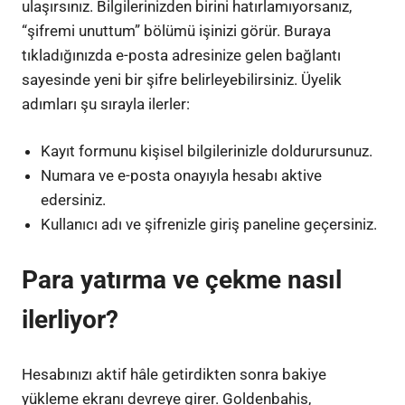
ulaşırsınız. Bilgilerinizden birini hatırlamıyorsanız,
“şifremi unuttum” bölümü işinizi görür. Buraya
tıkladığınızda e-posta adresinize gelen bağlantı
sayesinde yeni bir şifre belirleyebilirsiniz. Üyelik
adımları şu sırayla ilerler:
Kayıt formunu kişisel bilgilerinizle doldurursunuz.
Numara ve e-posta onayıyla hesabı aktive
edersiniz.
Kullanıcı adı ve şifrenizle giriş paneline geçersiniz.
Para yatırma ve çekme nasıl
ilerliyor?
Hesabınızı aktif hâle getirdikten sonra bakiye
yükleme ekranı devreye girer. Goldenbahis,