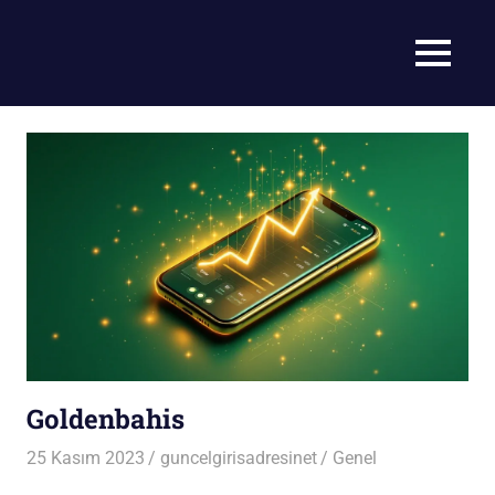
Skip
to
Canlı
MENU
content
Bahis
Bahis
Sitelerinin
Siteleri,
Güncellenen
Giriş
Canlı
Adreslerine
Sitemizden
Bahis
Kolayca
Ulaşabilirsiniz.
Siteleri,
Bahis
Siteleri
Güncel
Goldenbahis
25 Kasım 2023
guncelgirisadresinet
Genel
Giriş