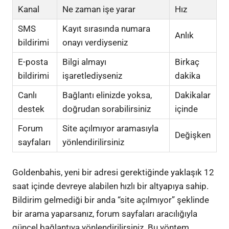
Kanal
Ne zaman işe yarar
Hız
SMS
Kayıt sırasında numara
Anlık
bildirimi
onayı verdiyseniz
E-posta
Bilgi almayı
Birkaç
bildirimi
işaretlediyseniz
dakika
Canlı
Bağlantı elinizde yoksa,
Dakikalar
destek
doğrudan sorabilirsiniz
içinde
Forum
Site açılmıyor aramasıyla
Değişken
sayfaları
yönlendirilirsiniz
Goldenbahis, yeni bir adresi gerektiğinde yaklaşık 12
saat içinde devreye alabilen hızlı bir altyapıya sahip.
Bildirim gelmediği bir anda “site açılmıyor” şeklinde
bir arama yaparsanız, forum sayfaları aracılığıyla
güncel bağlantıya yönlendirilirsiniz. Bu yöntem,