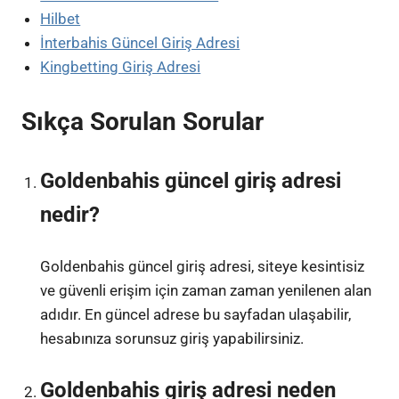
Hilbet
İnterbahis Güncel Giriş Adresi
Kingbetting Giriş Adresi
Sıkça Sorulan Sorular
Goldenbahis güncel giriş adresi
nedir?
Goldenbahis güncel giriş adresi, siteye kesintisiz
ve güvenli erişim için zaman zaman yenilenen alan
adıdır. En güncel adrese bu sayfadan ulaşabilir,
hesabınıza sorunsuz giriş yapabilirsiniz.
Goldenbahis giriş adresi neden