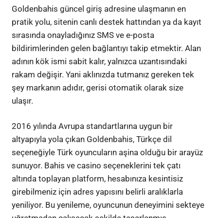
Adresleri
Goldenbahis güncel giriş adresine ulaşmanın en
pratik yolu, sitenin canlı destek hattından ya da kayıt
sırasında onayladığınız SMS ve e-posta
bildirimlerinden gelen bağlantıyı takip etmektir. Alan
adının kök ismi sabit kalır, yalnızca uzantısındaki
rakam değişir. Yani aklınızda tutmanız gereken tek
şey markanın adıdır, gerisi otomatik olarak size
ulaşır.
2016 yılında Avrupa standartlarına uygun bir
altyapıyla yola çıkan Goldenbahis, Türkçe dil
seçeneğiyle Türk oyuncuların aşina olduğu bir arayüz
sunuyor. Bahis ve casino seçeneklerini tek çatı
altında toplayan platform, hesabınıza kesintisiz
girebilmeniz için adres yapısını belirli aralıklarla
yeniliyor. Bu yenileme, oyuncunun deneyimini sekteye