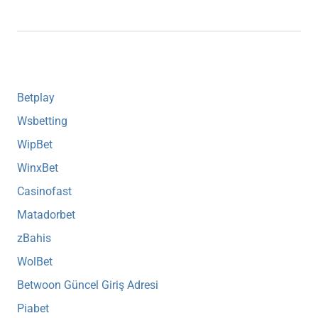
POST:
POST:
gezinmesi
Betplay
Wsbetting
WipBet
WinxBet
Casinofast
Matadorbet
zBahis
WolBet
Betwoon Güncel Giriş Adresi
Piabet