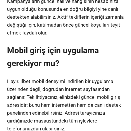
Kampanyaların güncel hali ve hangisinin hesabınıza
uygun olduğu konusunda en doğru bilgiyi yine canlı
destekten alabilirsiniz. Aktif tekliflerin içeriği zamanla
değiştiği için, katılmadan önce güncel koşulları teyit
etmek faydalı olur.
Mobil giriş için uygulama
gerekiyor mu?
Hayır. İlbet mobil deneyimi indirilen bir uygulama
üzerinden değil, doğrudan internet sayfasından
sağlanır. Tek ihtiyacınız, elinizdeki güncel mobil giriş
adresidir; bunu hem internetten hem de canlı destek
panelinden edinebilirsiniz. Adresi tarayıcınıza
girdiğinizde masaüstündeki tüm işlevlere
telefonunuzdan ulaşırsınız.