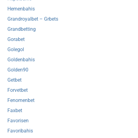
Hemenbahis
Grandroyalbet – Grbets
Grandbetting
Gorabet
Golegol
Goldenbahis
Golden90
Getbet
Forvetbet
Fenomenbet
Faxbet
Favorisen
Favoribahis