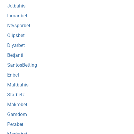
Jetbahis
Limanbet
Ntvsporbet
Olipsbet
Diyarbet
Betjanti
SantosBetting
Enbet
Maltbahis
Starbetz
Makrobet
Gamdom
Perabet