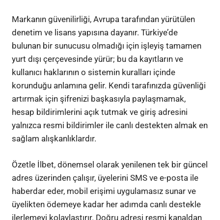
Markanın güvenilirliği, Avrupa tarafından yürütülen
denetim ve lisans yapısına dayanır. Türkiye’de
bulunan bir sunucusu olmadığı için işleyiş tamamen
yurt dışı çerçevesinde yürür; bu da kayıtların ve
kullanıcı haklarının o sistemin kuralları içinde
korunduğu anlamına gelir. Kendi tarafınızda güvenliği
artırmak için şifrenizi başkasıyla paylaşmamak,
hesap bildirimlerini açık tutmak ve giriş adresini
yalnızca resmi bildirimler ile canlı destekten almak en
sağlam alışkanlıklardır.
Özetle İlbet, dönemsel olarak yenilenen tek bir güncel
adres üzerinden çalışır, üyelerini SMS ve e-posta ile
haberdar eder, mobil erişimi uygulamasız sunar ve
üyelikten ödemeye kadar her adımda canlı destekle
ilerlemeyi kolaylaştırır. Doğru adresi resmi kanaldan