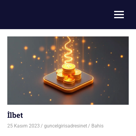
Skip
to
Canlı
MENU
content
Bahis
Bahis
Sitelerinin
Siteleri,
Güncellenen
Giriş
Canlı
Adreslerine
Sitemizden
Bahis
Kolayca
Ulaşabilirsiniz.
Siteleri,
Bahis
Siteleri
Güncel
İlbet
25 Kasım 2023
guncelgirisadresinet
Bahis
Giriş