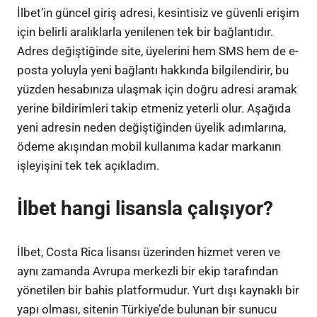
Adresleri
İlbet’in güncel giriş adresi, kesintisiz ve güvenli erişim
için belirli aralıklarla yenilenen tek bir bağlantıdır.
Adres değiştiğinde site, üyelerini hem SMS hem de e-
posta yoluyla yeni bağlantı hakkında bilgilendirir, bu
yüzden hesabınıza ulaşmak için doğru adresi aramak
yerine bildirimleri takip etmeniz yeterli olur. Aşağıda
yeni adresin neden değiştiğinden üyelik adımlarına,
ödeme akışından mobil kullanıma kadar markanın
işleyişini tek tek açıkladım.
İlbet hangi lisansla çalışıyor?
İlbet, Costa Rica lisansı üzerinden hizmet veren ve
aynı zamanda Avrupa merkezli bir ekip tarafından
yönetilen bir bahis platformudur. Yurt dışı kaynaklı bir
yapı olması, sitenin Türkiye’de bulunan bir sunucu