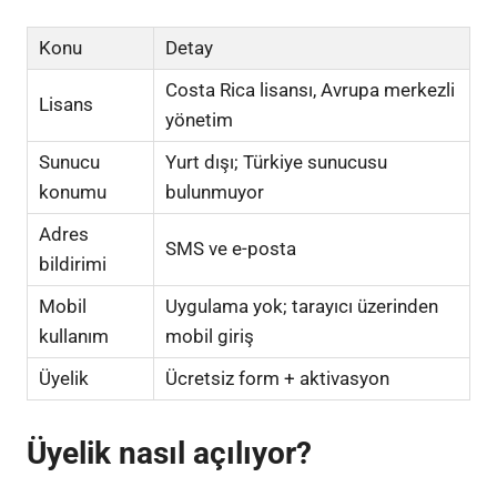
Konu
Detay
Costa Rica lisansı, Avrupa merkezli
Lisans
yönetim
Sunucu
Yurt dışı; Türkiye sunucusu
konumu
bulunmuyor
Adres
SMS ve e-posta
bildirimi
Mobil
Uygulama yok; tarayıcı üzerinden
kullanım
mobil giriş
Üyelik
Ücretsiz form + aktivasyon
Üyelik nasıl açılıyor?