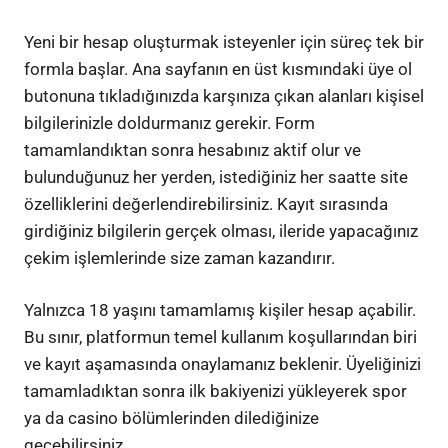
Yeni bir hesap oluşturmak isteyenler için süreç tek bir
formla başlar. Ana sayfanın en üst kısmındaki üye ol
butonuna tıkladığınızda karşınıza çıkan alanları kişisel
bilgilerinizle doldurmanız gerekir. Form
tamamlandıktan sonra hesabınız aktif olur ve
bulunduğunuz her yerden, istediğiniz her saatte site
özelliklerini değerlendirebilirsiniz. Kayıt sırasında
girdiğiniz bilgilerin gerçek olması, ileride yapacağınız
çekim işlemlerinde size zaman kazandırır.
Yalnızca 18 yaşını tamamlamış kişiler hesap açabilir.
Bu sınır, platformun temel kullanım koşullarından biri
ve kayıt aşamasında onaylamanız beklenir. Üyeliğinizi
tamamladıktan sonra ilk bakiyenizi yükleyerek spor
ya da casino bölümlerinden dilediğinize
geçebilirsiniz.