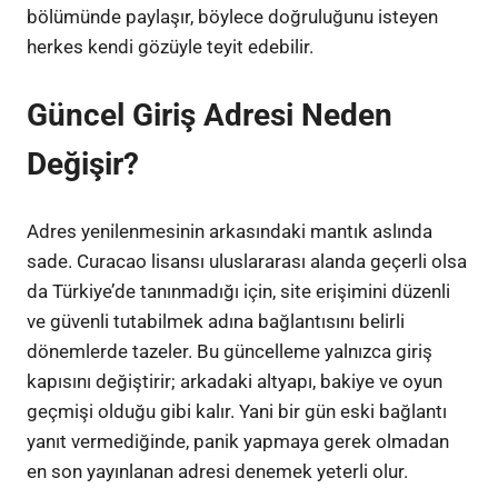
bölümünde paylaşır, böylece doğruluğunu isteyen
herkes kendi gözüyle teyit edebilir.
Güncel Giriş Adresi Neden
Değişir?
Adres yenilenmesinin arkasındaki mantık aslında
sade. Curacao lisansı uluslararası alanda geçerli olsa
da Türkiye’de tanınmadığı için, site erişimini düzenli
ve güvenli tutabilmek adına bağlantısını belirli
dönemlerde tazeler. Bu güncelleme yalnızca giriş
kapısını değiştirir; arkadaki altyapı, bakiye ve oyun
geçmişi olduğu gibi kalır. Yani bir gün eski bağlantı
yanıt vermediğinde, panik yapmaya gerek olmadan
en son yayınlanan adresi denemek yeterli olur.