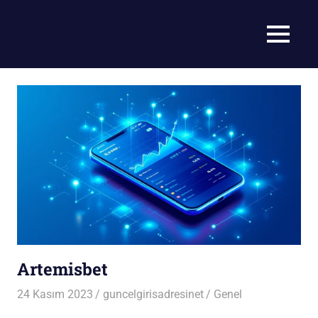
Skip
to
Canlı
MENU
content
Bahis
Bahis
Sitelerinin
Siteleri,
Güncellenen
Giriş
Canlı
Adreslerine
Sitemizden
Bahis
Kolayca
Ulaşabilirsiniz.
Siteleri,
Bahis
Siteleri
Güncel
Artemisbet
24 Kasım 2023
guncelgirisadresinet
Genel
Giriş