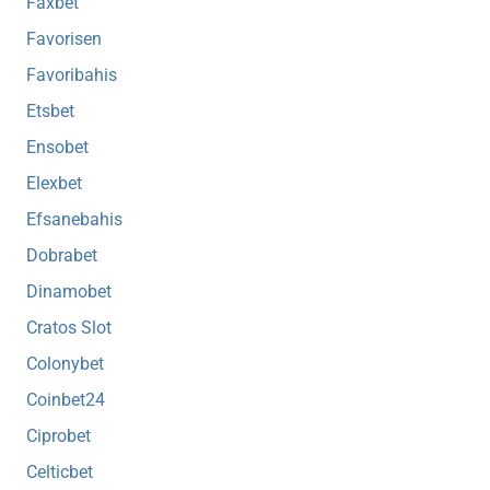
Faxbet
Favorisen
Favoribahis
Etsbet
Ensobet
Elexbet
Efsanebahis
Dobrabet
Dinamobet
Cratos Slot
Colonybet
Coinbet24
Ciprobet
Celticbet