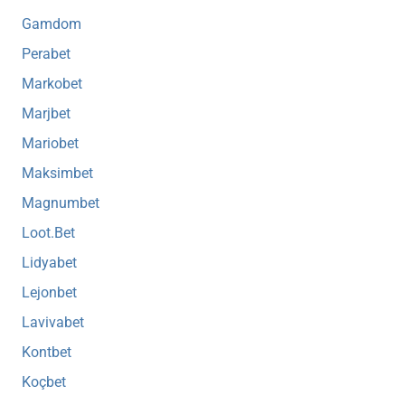
Gamdom
Perabet
Markobet
Marjbet
Mariobet
Maksimbet
Magnumbet
Loot.Bet
Lidyabet
Lejonbet
Lavivabet
Kontbet
Koçbet