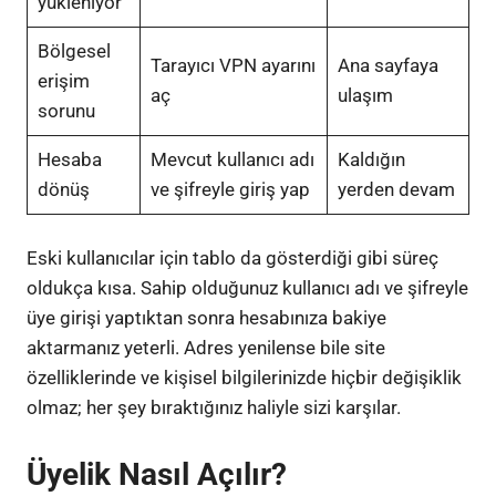
yükleniyor
Bölgesel
Tarayıcı VPN ayarını
Ana sayfaya
erişim
aç
ulaşım
sorunu
Hesaba
Mevcut kullanıcı adı
Kaldığın
dönüş
ve şifreyle giriş yap
yerden devam
Eski kullanıcılar için tablo da gösterdiği gibi süreç
oldukça kısa. Sahip olduğunuz kullanıcı adı ve şifreyle
üye girişi yaptıktan sonra hesabınıza bakiye
aktarmanız yeterli. Adres yenilense bile site
özelliklerinde ve kişisel bilgilerinizde hiçbir değişiklik
olmaz; her şey bıraktığınız haliyle sizi karşılar.
Üyelik Nasıl Açılır?