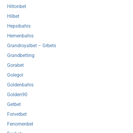
Hiltonbet
Hilbet
Hepsibahis
Hemenbahis
Grandroyalbet – Grbets
Grandbetting
Gorabet
Golegol
Goldenbahis
Golden90
Getbet
Forvetbet
Fenomenbet