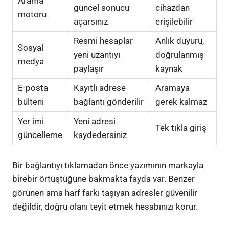
Arama
güncel sonucu
cihazdan
motoru
açarsınız
erişilebilir
Resmi hesaplar
Anlık duyuru,
Sosyal
yeni uzantıyı
doğrulanmış
medya
paylaşır
kaynak
E-posta
Kayıtlı adrese
Aramaya
bülteni
bağlantı gönderilir
gerek kalmaz
Yer imi
Yeni adresi
Tek tıkla giriş
güncelleme
kaydedersiniz
Bir bağlantıyı tıklamadan önce yazımının markayla
birebir örtüştüğüne bakmakta fayda var. Benzer
görünen ama harf farkı taşıyan adresler güvenilir
değildir, doğru olanı teyit etmek hesabınızı korur.