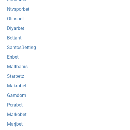
Ntvsporbet
Olipsbet
Diyarbet
Betjanti
SantosBetting
Enbet
Maltbahis
Starbetz
Makrobet
Gamdom
Perabet
Markobet
Marjbet