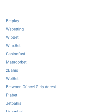
Betplay
Wsbetting
WipBet
WinxBet
Casinofast
Matadorbet
zBahis
WolBet
Betwoon Güncel Giriş Adresi
Piabet
Jetbahis
Limanbet