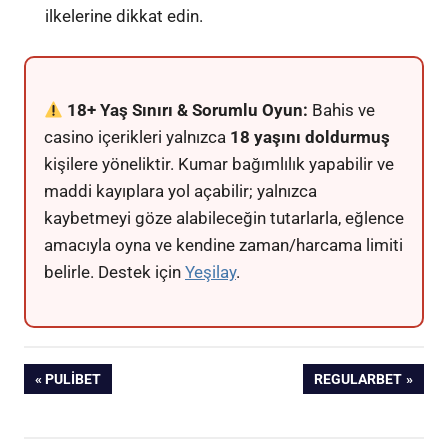
ilkelerine dikkat edin.
18+ Yaş Sınırı & Sorumlu Oyun:
Bahis ve
casino içerikleri yalnızca
18 yaşını doldurmuş
kişilere yöneliktir. Kumar bağımlılık yapabilir ve
maddi kayıplara yol açabilir; yalnızca
kaybetmeyi göze alabileceğin tutarlarla, eğlence
amacıyla oyna ve kendine zaman/harcama limiti
belirle. Destek için
Yeşilay
.
Yazı
PREVIOUS
NEXT
PULIBET
REGULARBET
POST:
POST:
gezinmesi