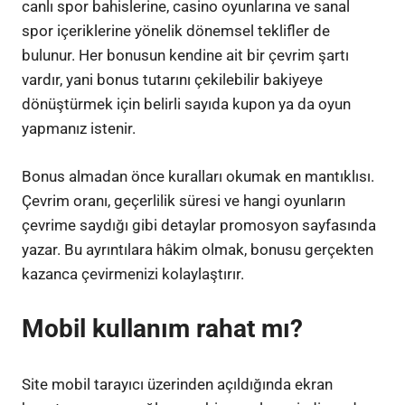
canlı spor bahislerine, casino oyunlarına ve sanal
spor içeriklerine yönelik dönemsel teklifler de
bulunur. Her bonusun kendine ait bir çevrim şartı
vardır, yani bonus tutarını çekilebilir bakiyeye
dönüştürmek için belirli sayıda kupon ya da oyun
yapmanız istenir.
Bonus almadan önce kuralları okumak en mantıklısı.
Çevrim oranı, geçerlilik süresi ve hangi oyunların
çevrime saydığı gibi detaylar promosyon sayfasında
yazar. Bu ayrıntılara hâkim olmak, bonusu gerçekten
kazanca çevirmenizi kolaylaştırır.
Mobil kullanım rahat mı?
Site mobil tarayıcı üzerinden açıldığında ekran