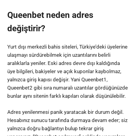
Queenbet neden adres
değiştirir?
Yurt dışı merkezli bahis siteleri, Türkiye’deki üyelerine
ulaşmayı sürdürebilmek için uzantılarını belirli
aralıklarla yeniler. Eski adres devre dışı kaldığında
üye bilgileri, bakiyeler ve açık kuponlar kaybolmaz,
yalnızca giriş kapısı değişir. Yani Queenbet1,
Queenbet2 gibi sıra numaralı uzantılar gördüğünüzde
bunlar aynı sitenin farklı kapıları olarak düşünülebilir.
Adres yenilenmesi panik yaratacak bir durum değil.
Hesabınız sunucu tarafında durmaya devam eder; siz
yalnızca doğru bağlantıyı bulup tekrar giriş