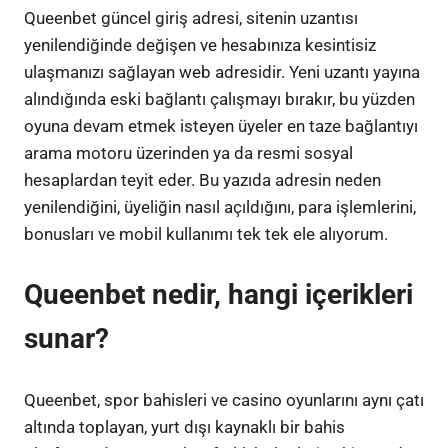
Adresleri
Queenbet güncel giriş adresi, sitenin uzantısı
yenilendiğinde değişen ve hesabınıza kesintisiz
ulaşmanızı sağlayan web adresidir. Yeni uzantı yayına
alındığında eski bağlantı çalışmayı bırakır, bu yüzden
oyuna devam etmek isteyen üyeler en taze bağlantıyı
arama motoru üzerinden ya da resmi sosyal
hesaplardan teyit eder. Bu yazıda adresin neden
yenilendiğini, üyeliğin nasıl açıldığını, para işlemlerini,
bonusları ve mobil kullanımı tek tek ele alıyorum.
Queenbet nedir, hangi içerikleri
sunar?
Queenbet, spor bahisleri ve casino oyunlarını aynı çatı
altında toplayan, yurt dışı kaynaklı bir bahis