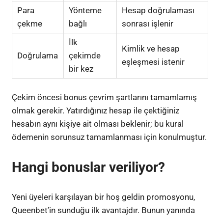
Para
Yönteme
Hesap doğrulaması
çekme
bağlı
sonrası işlenir
İlk
Kimlik ve hesap
Doğrulama
çekimde
eşleşmesi istenir
bir kez
Çekim öncesi bonus çevrim şartlarını tamamlamış
olmak gerekir. Yatırdığınız hesap ile çektiğiniz
hesabın aynı kişiye ait olması beklenir; bu kural
ödemenin sorunsuz tamamlanması için konulmuştur.
Hangi bonuslar veriliyor?
Yeni üyeleri karşılayan bir hoş geldin promosyonu,
Queenbet’in sunduğu ilk avantajdır. Bunun yanında