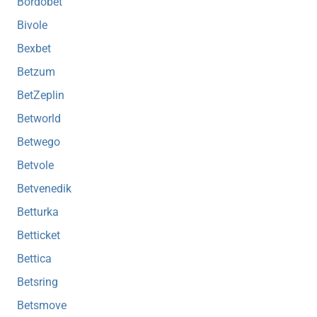
Bordobet
Bivole
Bexbet
Betzum
BetZeplin
Betworld
Betwego
Betvole
Betvenedik
Betturka
Betticket
Bettica
Betsring
Betsmove