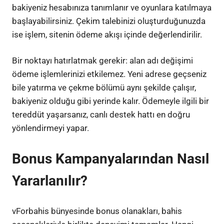
bakiyeniz hesabınıza tanımlanır ve oyunlara katılmaya
başlayabilirsiniz. Çekim talebinizi oluşturduğunuzda
ise işlem, sitenin ödeme akışı içinde değerlendirilir.
Bir noktayı hatırlatmak gerekir: alan adı değişimi
ödeme işlemlerinizi etkilemez. Yeni adrese geçseniz
bile yatırma ve çekme bölümü aynı şekilde çalışır,
bakiyeniz olduğu gibi yerinde kalır. Ödemeyle ilgili bir
tereddüt yaşarsanız, canlı destek hattı en doğru
yönlendirmeyi yapar.
Bonus Kampanyalarından Nasıl
Yararlanılır?
vForbahis bünyesinde bonus olanakları, bahis