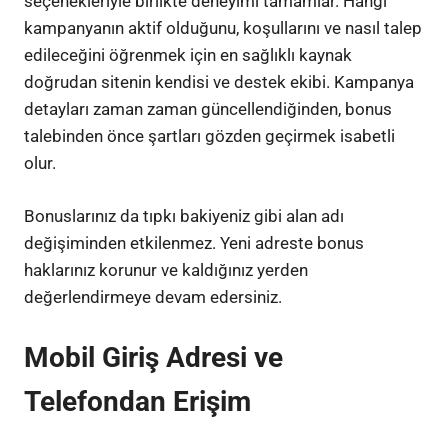
seçenekleriyle birlikte deneyimi tamamlar. Hangi
kampanyanın aktif olduğunu, koşullarını ve nasıl talep
edileceğini öğrenmek için en sağlıklı kaynak
doğrudan sitenin kendisi ve destek ekibi. Kampanya
detayları zaman zaman güncellendiğinden, bonus
talebinden önce şartları gözden geçirmek isabetli
olur.
Bonuslarınız da tıpkı bakiyeniz gibi alan adı
değişiminden etkilenmez. Yeni adreste bonus
haklarınız korunur ve kaldığınız yerden
değerlendirmeye devam edersiniz.
Mobil Giriş Adresi ve
Telefondan Erişim