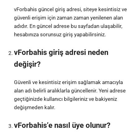
vForbahis güncel giriş adresi, siteye kesintisiz ve
güvenli erişim için zaman zaman yenilenen alan
adıdır. En güncel adrese bu sayfadan ulaşabilir,
hesabınıza sorunsuz giriş yapabilirsiniz.
vForbahis giriş adresi neden
değişir?
Güvenli ve kesintisiz erişim sağlamak amacıyla
alan adı belirli aralıklarla güncellenir. Yeni adrese
geçtiğinizde kullanıcı bilgileriniz ve bakiyeniz
değişmeden kalır.
vForbahis’e nasıl üye olunur?