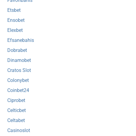
Favoribahis
Etsbet
Ensobet
Elexbet
Efsanebahis
Dobrabet
Dinamobet
Cratos Slot
Colonybet
Coinbet24
Ciprobet
Celticbet
Celtabet
Casinoslot