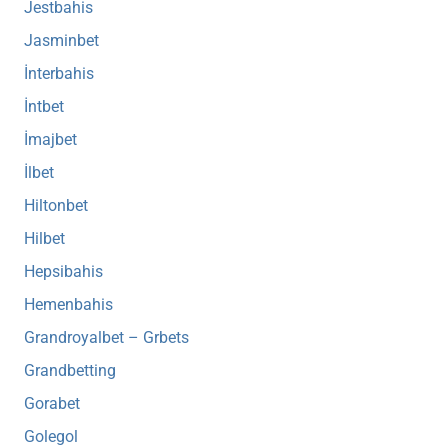
Jestbahis
Jasminbet
İnterbahis
İntbet
İmajbet
İlbet
Hiltonbet
Hilbet
Hepsibahis
Hemenbahis
Grandroyalbet – Grbets
Grandbetting
Gorabet
Golegol