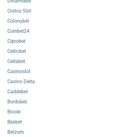
Dinamobet
Cratos Slot
Colonybet
Coinbet24
Ciprobet
Celticbet
Celtabet
Casinoslot
Casino Delta
Caddebet
Bordobet
Bivole
Bexbet
Betzum