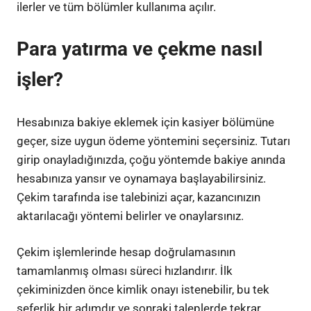
ilerler ve tüm bölümler kullanıma açılır.
Para yatırma ve çekme nasıl
işler?
Hesabınıza bakiye eklemek için kasiyer bölümüne
geçer, size uygun ödeme yöntemini seçersiniz. Tutarı
girip onayladığınızda, çoğu yöntemde bakiye anında
hesabınıza yansır ve oynamaya başlayabilirsiniz.
Çekim tarafında ise talebinizi açar, kazancınızın
aktarılacağı yöntemi belirler ve onaylarsınız.
Çekim işlemlerinde hesap doğrulamasının
tamamlanmış olması süreci hızlandırır. İlk
çekiminizden önce kimlik onayı istenebilir, bu tek
seferlik bir adımdır ve sonraki taleplerde tekrar