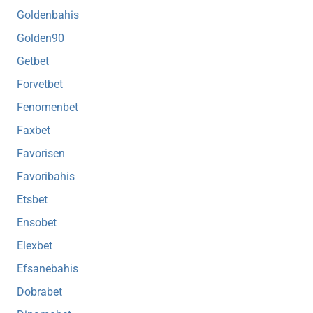
Goldenbahis
Golden90
Getbet
Forvetbet
Fenomenbet
Faxbet
Favorisen
Favoribahis
Etsbet
Ensobet
Elexbet
Efsanebahis
Dobrabet