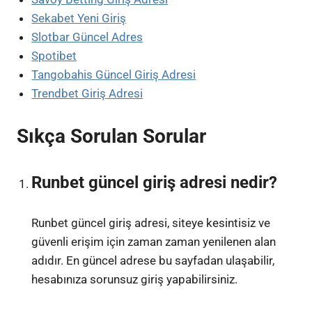
Sekabet Yeni Giriş
Slotbar Güncel Adres
Spotibet
Tangobahis Güncel Giriş Adresi
Trendbet Giriş Adresi
Sıkça Sorulan Sorular
Runbet güncel giriş adresi nedir?
Runbet güncel giriş adresi, siteye kesintisiz ve
güvenli erişim için zaman zaman yenilenen alan
adıdır. En güncel adrese bu sayfadan ulaşabilir,
hesabınıza sorunsuz giriş yapabilirsiniz.