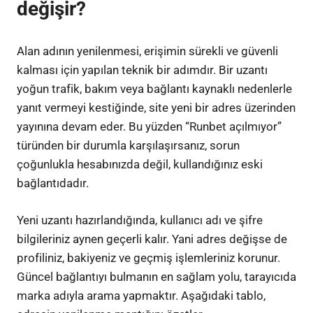
değişir?
Alan adının yenilenmesi, erişimin sürekli ve güvenli
kalması için yapılan teknik bir adımdır. Bir uzantı
yoğun trafik, bakım veya bağlantı kaynaklı nedenlerle
yanıt vermeyi kestiğinde, site yeni bir adres üzerinden
yayınına devam eder. Bu yüzden “Runbet açılmıyor”
türünden bir durumla karşılaşırsanız, sorun
çoğunlukla hesabınızda değil, kullandığınız eski
bağlantıdadır.
Yeni uzantı hazırlandığında, kullanıcı adı ve şifre
bilgileriniz aynen geçerli kalır. Yani adres değişse de
profiliniz, bakiyeniz ve geçmiş işlemleriniz korunur.
Güncel bağlantıyı bulmanın en sağlam yolu, tarayıcıda
marka adıyla arama yapmaktır. Aşağıdaki tablo,