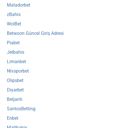
Matadorbet
zBahis
WolBet
Betwoon Güncel Giriş Adresi
Piabet
Jetbahis
Limanbet
Ntvsporbet
Olipsbet
Diyarbet
Betjanti
SantosBetting
Enbet
Maltbahis