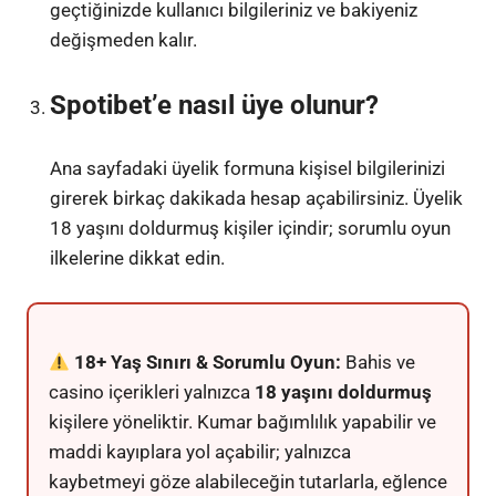
geçtiğinizde kullanıcı bilgileriniz ve bakiyeniz
değişmeden kalır.
Spotibet’e nasıl üye olunur?
Ana sayfadaki üyelik formuna kişisel bilgilerinizi
girerek birkaç dakikada hesap açabilirsiniz. Üyelik
18 yaşını doldurmuş kişiler içindir; sorumlu oyun
ilkelerine dikkat edin.
18+ Yaş Sınırı & Sorumlu Oyun:
Bahis ve
casino içerikleri yalnızca
18 yaşını doldurmuş
kişilere yöneliktir. Kumar bağımlılık yapabilir ve
maddi kayıplara yol açabilir; yalnızca
kaybetmeyi göze alabileceğin tutarlarla, eğlence