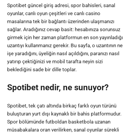
Adresleri
Spotibet güncel giriş adresi, spor bahisleri, sanal
oyunlar, canlı oyun çeşitleri ve canlı casino
masalarına tek bir bağlantı üzerinden ulaşmanızı
sağlar. Aradığınız cevap basit: hesabınıza sorunsuz
girmek için her zaman platformun en son yayınladığı
uzantıyı kullanmanız gerekir. Bu sayfa, o uzantının ne
işe yaradığını, üyeliğin nasıl açıldığını, paranızı nasıl
yatırıp çektiğinizi ve mobil tarafta neyin sizi
beklediğini sade bir dille toplar.
Spotibet nedir, ne sunuyor?
Spotibet, tek çatı altında birkaç farklı oyun türünü
buluşturan yurt dışı kaynaklı bir bahis platformudur.
Spor bölümünde futboldan basketbola uzanan
müsabakalara oran verilirken, sanal oyunlar sürekli