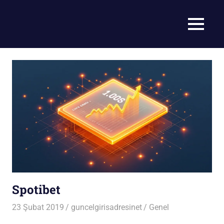
Skip
to
Canlı
MENU
content
Bahis
Bahis
Sitelerinin
Siteleri,
Güncellenen
Giriş
Canlı
Adreslerine
Sitemizden
Bahis
Kolayca
Ulaşabilirsiniz.
Siteleri,
Bahis
Siteleri
Güncel
Spotibet
23 Şubat 2019
guncelgirisadresinet
Genel
Giriş