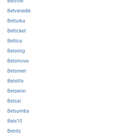
Betvole
Betvenedik
Betturka
Betticket
Bettica
Betsring
Betsmove
Betsmen
Betslife
Betsenin
Betsat
Betsamba
Bets10
Betritz