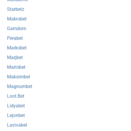
Starbetz
Makrobet
Gamdom
Perabet
Markobet
Marjbet
Mariobet
Maksimbet
Magnumbet
Loot.Bet
Lidyabet
Lejonbet
Lavivabet