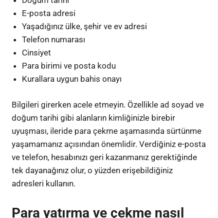
Doğum tarihi
E-posta adresi
Yaşadığınız ülke, şehir ve ev adresi
Telefon numarası
Cinsiyet
Para birimi ve posta kodu
Kurallara uygun bahis onayı
Bilgileri girerken acele etmeyin. Özellikle ad soyad ve
doğum tarihi gibi alanların kimliğinizle birebir
uyuşması, ileride para çekme aşamasında sürtünme
yaşamamanız açısından önemlidir. Verdiğiniz e-posta
ve telefon, hesabınızı geri kazanmanız gerektiğinde
tek dayanağınız olur, o yüzden erişebildiğiniz
adresleri kullanın.
Para yatırma ve çekme nasıl